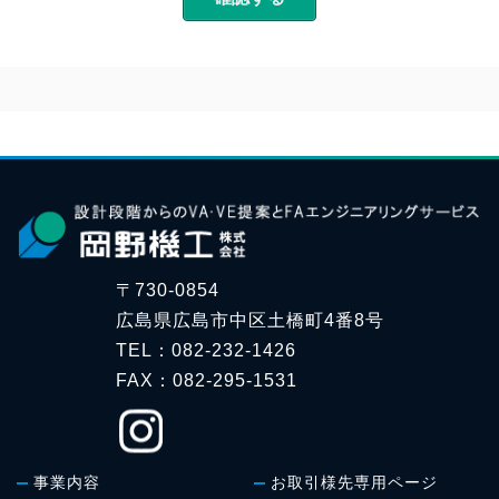
連絡や業務のご案内やご質問に対する回答として、
電子メールや資料のご送付に利用いたします。
個人情報の第三者への開示・提供の禁止
弊社は、お客様よりお預かりした個人情報を適切に
管理し、法令に基づき開示することが必要である場
合を除き、個人情報を第三者に開示いたしません。
個人情報の安全対策
弊社は、個人情報の正確性及び安全性確保のため
に、セキュリティに万全の対策を講じています。
〒730-0854
ご本人の照会
広島県広島市中区土橋町4番8号
お客様がご本人の個人情報の照会・修正・削除など
をご希望される場合には、ご本人であることを確認
TEL：082-232-1426
の上、対応させていただきます。
FAX：082-295-1531
法令、規範の遵守と見直し
弊社は、保有する個人情報に関して適用される日本
の法令、その他規範を遵守するとともに、本ポリシ
事業内容
お取引様先専用ページ
ーの内容を適宜見直し、その改善に努めます。