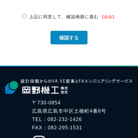
必要な措置を講じ、安全対策を実施し個人情報の厳
重な管理を行ないます。
上記に同意して、確認画面に進む
【必須】
個人情報の利用目的
お客様からお預かりした個人情報は、弊社からのご
連絡や業務のご案内やご質問に対する回答として、
電子メールや資料のご送付に利用いたします。
個人情報の第三者への開示・提供の禁止
弊社は、お客様よりお預かりした個人情報を適切に
管理し、法令に基づき開示することが必要である場
合を除き、個人情報を第三者に開示いたしません。
個人情報の安全対策
弊社は、個人情報の正確性及び安全性確保のため
〒730-0854
に、セキュリティに万全の対策を講じています。
広島県広島市中区土橋町4番8号
TEL：082-232-1426
ご本人の照会
FAX：082-295-1531
お客様がご本人の個人情報の照会・修正・削除など
をご希望される場合には、ご本人であることを確認