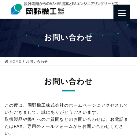
コ
ナ
ン
ビ
テ
ゲ
ン
ー
ツ
シ
へ
ョ
お問い合わせ
ス
ン
キ
に
ッ
移
プ
動
HOME
お問い合わせ
お問い合わせ
この度は、岡野機工株式会社のホームページにアクセスして
いただきまして、誠にありがとうございます。
取扱製品や弊社へのご質問などのお問い合わせは、お電話ま
たはFAX、専用のメールフォームからお問い合わせくださ
い。